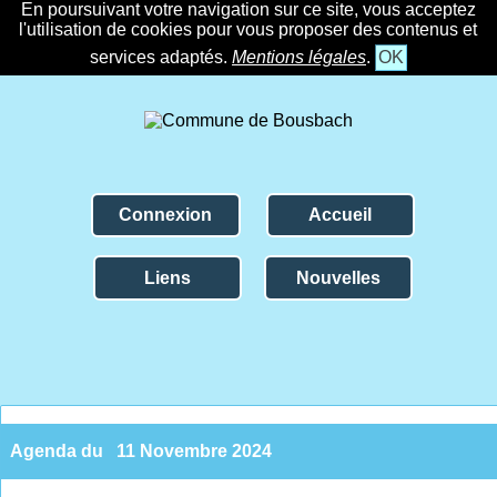
En poursuivant votre navigation sur ce site, vous acceptez
l'utilisation de cookies pour vous proposer des contenus et
services adaptés.
Mentions légales
.
OK
Connexion
Accueil
Liens
Nouvelles
Agenda du
11 Novembre 2024