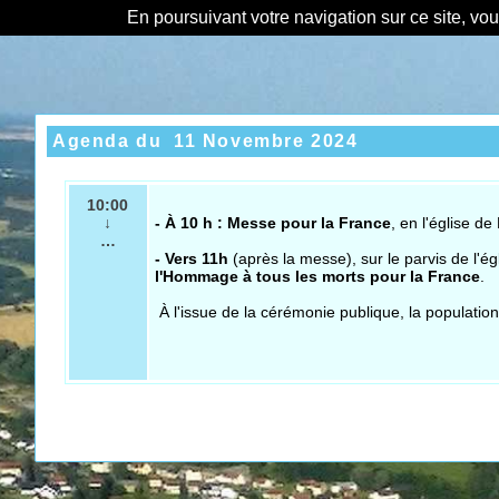
En poursuivant votre navigation sur ce site, vo
Agenda du
11 Novembre 2024
10:00
↓
- À 10 h : Messe pour la France
, en l'église d
…
- Vers 11h
(après la messe), sur le parvis de l'égl
l'Hommage à tous les morts pour la France
.
À l'issue de la cérémonie publique, la population