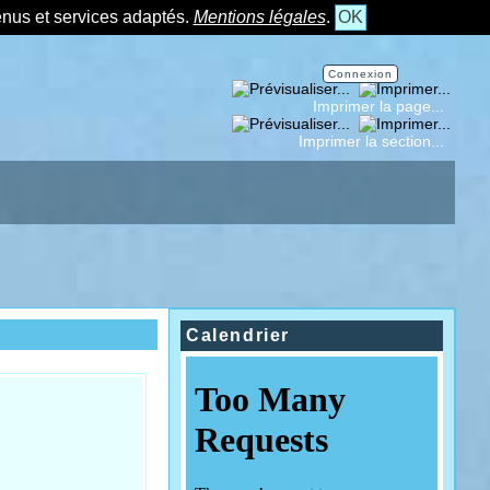
tenus et services adaptés.
Mentions légales
.
OK
Connexion
Imprimer la page...
Imprimer la section...
Calendrier