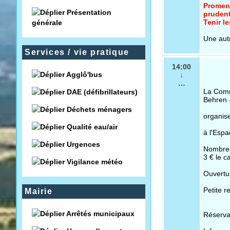
Promen
Présentation
prudent
Tenir le
générale
Une aut
Services / vie pratique
14:00
Agglô'bus
↓
…
La Com
DAE (défibrillateurs)
Behren 
Déchets ménagers
organis
Qualité eau/air
à l'Espa
Urgences
Nombreu
3 € le c
Vigilance météo
Ouvertur
Petite r
Mairie
Arrêtés municipaux
Réserva