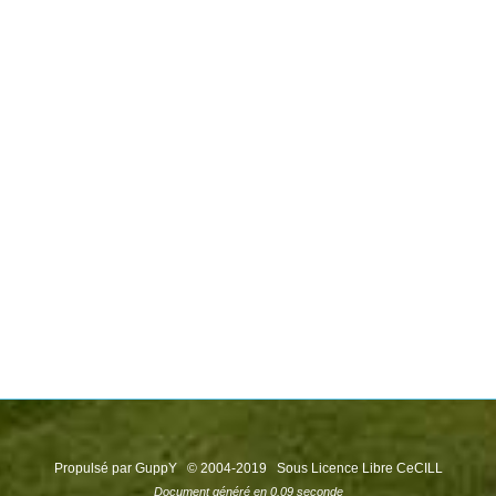
Propulsé par GuppY
© 2004-2019
Sous Licence Libre CeCILL
Document généré en 0.09 seconde