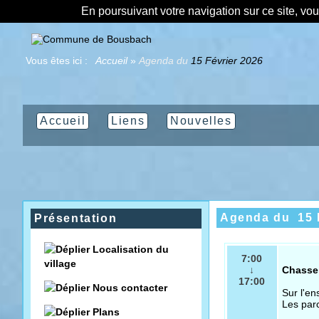
En poursuivant votre navigation sur ce site, vo
Vous êtes ici :
Accueil
»
Agenda du
15 Février 2026
Accueil
Liens
Nouvelles
Agenda du
15 
Présentation
Localisation du
7:00
village
↓
Chasse 
17:00
Nous contacter
Sur l'e
Les par
Plans