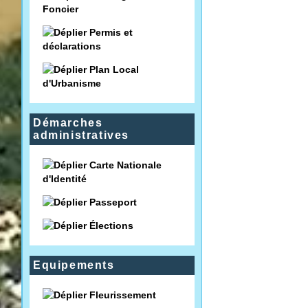
Foncier
Permis et
déclarations
Plan Local
d'Urbanisme
Démarches
administratives
Carte Nationale
d'Identité
Passeport
Élections
Equipements
Fleurissement