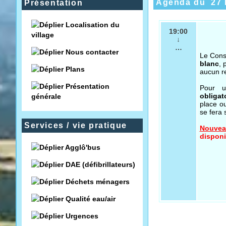
Agenda du
27 
Présentation
Localisation du
19:00
village
↓
…
Nous contacter
Le Cons
blanc
, 
Plans
aucun re
Présentation
Pour u
obligat
générale
place o
se fera 
Services / vie pratique
Nouvea
disponi
Agglô'bus
DAE (défibrillateurs)
Déchets ménagers
Qualité eau/air
Urgences