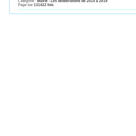
Catégorie :
Mairie - Les délibérations de 2014 à 2019
Page lue
131422 fois