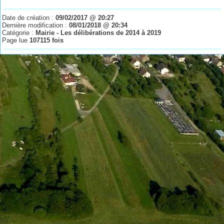
Date de création :
09/02/2017 @ 20:27
Dernière modification :
08/01/2018 @ 20:34
Catégorie :
Mairie - Les délibérations de 2014 à 2019
Page lue
107115 fois