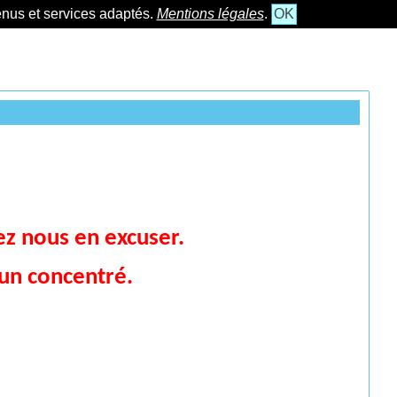
tenus et services adaptés.
Mentions légales
.
OK
lez nous en excuser.
 un concentré.