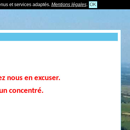
tenus et services adaptés.
Mentions légales
.
OK
lez nous en excuser.
 un concentré.