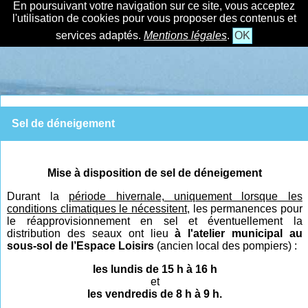
En poursuivant votre navigation sur ce site, vous acceptez
l'utilisation de cookies pour vous proposer des contenus et
services adaptés.
Mentions légales
.
OK
Sel de déneigement
Mise à disposition de sel de déneigement
Durant la
période hivernal
e,
uniquement lorsque les
conditions climatiques le nécessitent,
les permanences pour
le réapprovisionnement en sel et éventuellement la
distribution des seaux ont lieu
à l'atelier municipal au
sous-sol de l’Espace Loisirs
(ancien local des pompiers) :
les lundis de 15 h à 16 h
et
les vendredis de 8 h à 9 h.