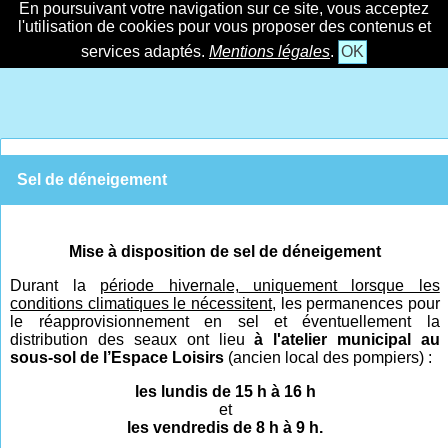
En poursuivant votre navigation sur ce site, vous acceptez
l'utilisation de cookies pour vous proposer des contenus et
services adaptés.
Mentions légales
.
OK
Sel de déneigement
Mise à disposition de sel de déneigement
Durant la
période hivernal
e,
uniquement lorsque les
conditions climatiques le nécessitent,
les permanences pour
le réapprovisionnement en sel et éventuellement la
distribution des seaux ont lieu
à l'atelier municipal au
sous-sol de l’Espace Loisirs
(ancien local des pompiers) :
les lundis de 15 h à 16 h
et
les vendredis de 8 h à 9 h.