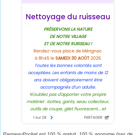
PanneauPocket est 100 % gratuit, 100 % anonyme (pas de