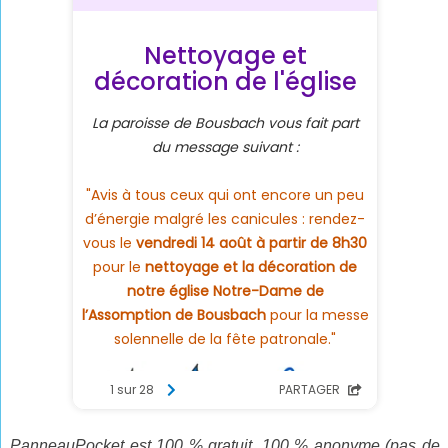
PanneauPocket est 100 % gratuit, 100 % anonyme (pas de