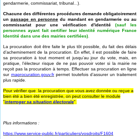
gendarmerie, commissariat, tribunal...).
Chacune des différentes procédures demande obligatoirement
un
passage en personne
du mandant en gendarmerie ou au
commissariat pour une vérification d'identité
(sauf les
personnes ayant fait certifier leur identité numérique France
Identité dans une des mairies certifiées)
.
La procuration doit être faite le plus tôt possible, du fait des délais
d’acheminement de la procuration. En effet, il est possible de faire
sa procuration à tout moment et jusqu’au jour du vote, mais, en
pratique, l’électeur risque de ne pas pouvoir voter si la mairie ne
reçoit pas la procuration à temps. Effectuer sa procuration en ligne
sur
maprocuration.gouv.fr
permet toutefois d’assurer un traitement
plus rapide.
Pour vérifier que la procuration que vous avez donnée ou reçue a
bien été a bien été enregistrée, on peut consulter le module
"
interroger sa situation électorale
".
Plus informations :
https://www.service-public.fr/particuliers/vosdroits/F1604