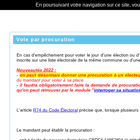
En poursuivant votre navigation sur ce site, vo
Vote par procuration
En cas d'empêchement pour voter le jour d'une élection ou d'u
inscrite sur une liste électorale de la même commune ou d'un
Nouveautés 2022 :
-
on peut désormais donner une procuration à un électeur 
du mandant pour voter à sa place.
- il faudra obligatoirement faire la demande de procurat
qu'on peut retrouver par le module "
interroger sa situatio
L'article
R74 du Code Électoral
précise que, lorsque plusieurs é
Le mandant peut établir la procuration :