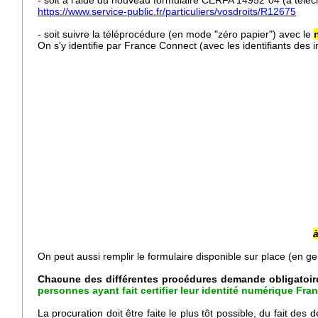
- soit à l'aide du nouveau formulaire CERFA 14952*04 (à téléch
https://www.service-public.fr/particuliers/vosdroits/R12675
- soit suivre la téléprocédure (en mode "zéro papier") avec le
On s'y identifie par France Connect (avec les identifiants des i
à
On peut aussi remplir le formulaire disponible sur place (en ge
Chacune des différentes procédures demande obligatoi
personnes ayant fait certifier leur identité numérique Fran
La procuration doit être faite le plus tôt possible, du fait des