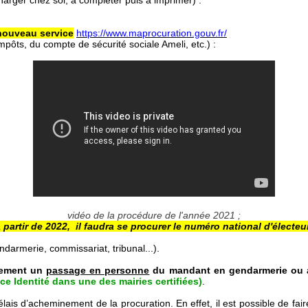
arger chez soi, à compléter puis à imprimer) :
nouveau service
https://www.maprocuration.gouv.fr/
mpôts, du compte de sécurité sociale Ameli, etc.) :
vidéo de la procédure de l'année 2021 ;
 partir de 2022, il faudra se procurer le numéro national d'électe
ndarmerie, commissariat, tribunal...).
rement un
passage en personne
du mandant en gendarmerie ou au
ce Identité dans une des mairies certifiées)
.
 délais d’acheminement de la procuration. En effet, il est possible de f