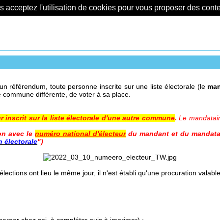
us acceptez l'utilisation de cookies pour vous proposer des con
n référendum, toute personne inscrite sur une liste électorale (le
ma
e commune différente, de voter à sa place.
inscrit sur la liste électorale d'une autre commune
.
Le mandatair
ion avec le
numéro national d'électeur
du mandant et du mandataire
n électorale
")
lections ont lieu le même jour, il n'est établi qu'une procuration valabl