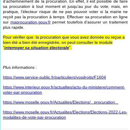
d’acheminement de la procuration. En effet, il est possible de faire
sa procuration à tout moment et jusqu’au jour du vote, mais, en
pratique, l’électeur risque de ne pas pouvoir voter si la mairie ne
reçoit pas la procuration à temps. Effectuer sa procuration en ligne
sur
maprocuration.gouv.fr
permet toutefois d’assurer un traitement
plus rapide.
Pour vérifier que la procuration que vous avez donnée ou reçue a
bien été a bien été enregistrée, on peut consulter le module
"
interroger sa situation électorale
".
Plus informations :
https://www.service-public.fr/particuliers/vosdroits/F1604
https://www.interieur.gouv.fr/actualites/actu-du-ministere/comment-
voter-par-procuration
https://www.moselle.gouv.fr/Actualites/Elections/...procuration...
https://www.moselle.gouv.fr/Actualites/Elections/Elections-2022-Les-
modalites-de-vote-par-procuration