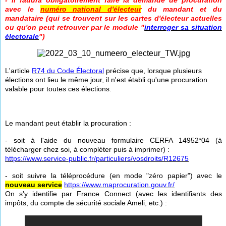
- il faudra obligatoirement faire la demande de procuration
avec le
numéro national d'électeur
du mandant et du
mandataire (qui se trouvent sur les cartes d'électeur actuelles
ou qu'on peut retrouver par le module "
interroger sa situation
électorale
")
L'article
R74 du Code Électoral
précise que, lorsque plusieurs
élections ont lieu le même jour, il n'est établi qu'une procuration
valable pour toutes ces élections.
Le mandant peut établir la procuration :
- soit à l'aide du nouveau formulaire CERFA 14952*04 (à
télécharger chez soi, à compléter puis à imprimer) :
https://www.service-public.fr/particuliers/vosdroits/R12675
- soit suivre la téléprocédure (en mode "zéro papier") avec le
nouveau service
https://www.maprocuration.gouv.fr/
On s'y identifie par France Connect (avec les identifiants des
impôts, du compte de sécurité sociale Ameli, etc.) :