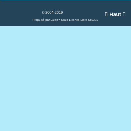
© 2004-2019

Haut

Propulsé par GuppY
Sous Licence Libre CeCILL