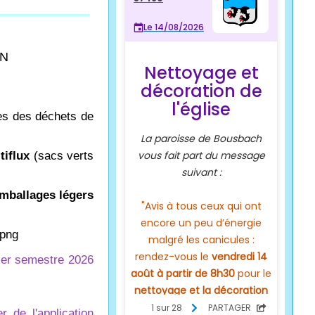
ON
tes des déchets de
tiflux
(sacs verts
emballages légers
ier semestre 2026
 de l'application