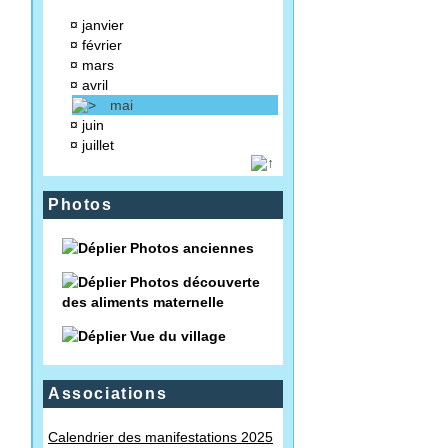
¤
janvier
¤
février
¤
mars
¤
avril
mai
¤
juin
¤
juillet
Photos
Photos anciennes
Photos découverte
des aliments maternelle
Vue du village
Associations
Calendrier des manifestations 2025