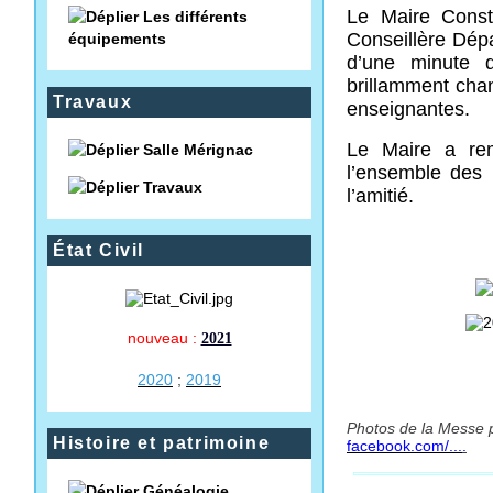
Le Maire Cons
Les différents
Conseillère Dép
équipements
d’une minute d
brillamment chan
Travaux
enseignantes.
Le Maire a reme
Salle Mérignac
l’ensemble des 
Travaux
l’amitié.
État Civil
nouveau :
2021
2020
;
2019
Photos de la Messe p
Histoire et patrimoine
facebook.com/...
.
Généalogie