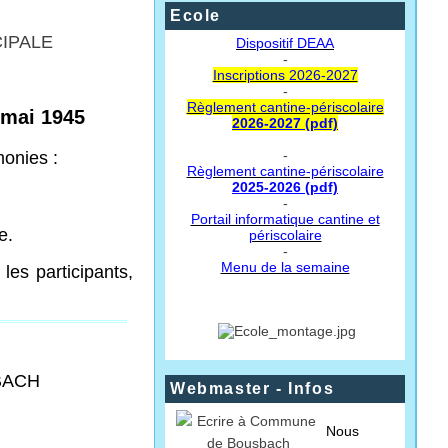
Ecole
CIPALE
Dispositif DEAA
-
Inscriptions 2026-2027
-
Règlement cantine-périscolaire
 mai 1945
2026-2027 (pdf)
-
onies :
Règlement cantine-périscolaire
2025-2026 (pdf)
-
Portail informatique cantine et
e.
périscolaire
-
Menu de la semaine
les participants,
BACH
Webmaster - Infos
Nous