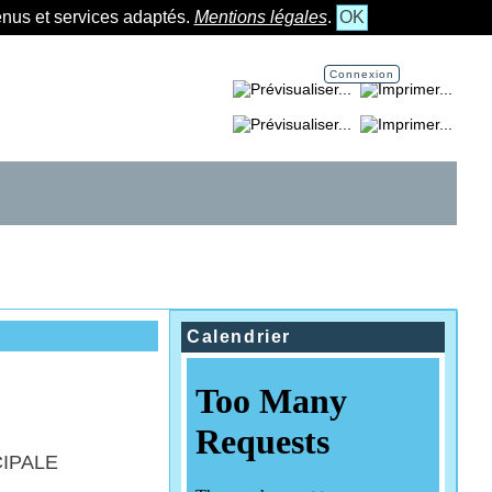
tenus et services adaptés.
Mentions légales
.
OK
Connexion
Imprimer la page...
Imprimer la section...
Calendrier
CIPALE