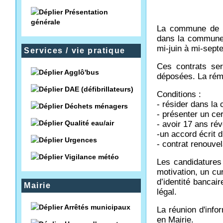
Présentation
générale
La commune de Bo
dans la commune d
mi-juin à mi-sept
Services / vie pratique
Ces contrats ser
Agglô'bus
déposées. La rémun
DAE (défibrillateurs)
Conditions :
- résider dans l
Déchets ménagers
- présenter un cer
Qualité eau/air
- avoir 17 ans rév
-un accord écrit d
Urgences
- contrat renouvel
Vigilance météo
Les candidatures
motivation, un cur
d’identité bancai
Mairie
légal.
Arrêtés municipaux
La réunion d'info
en Mairie.