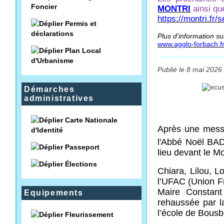
Foncier
MONTRI
ainsi que
https://montri.fr/
Permis et
déclarations
Plus d'information su
www.agglo-forbach.fr/
Plan Local
d'Urbanisme
Publié le 8 mai 2026 
Démarches
administratives
Carte Nationale
Après une messe
d'Identité
l'Abbé Noël BA
Passeport
lieu devant le 
Élections
Chiara, Lilou, L
l’UFAC (Union F
Maire Constant
Equipements
rehaussée par la
l’école de Bousb
Fleurissement