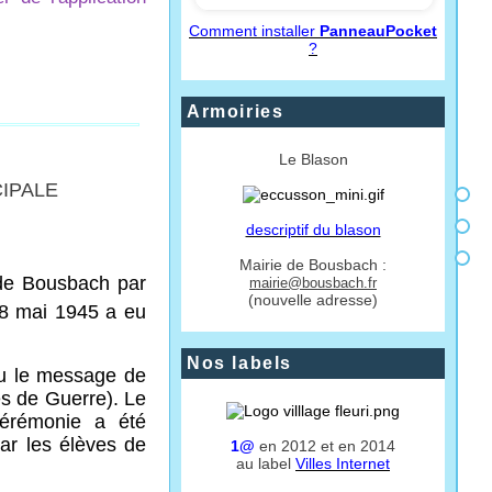
Comment installer
PanneauPocket
?
Armoiries
Le Blason
CIPALE
descriptif du blason
Mairie de Bousbach :
 de Bousbach par
mairie@bousbach.fr
(nouvelle adresse)
 8 mai 1945 a eu
Nos labels
 lu le message de
s de Guerre). Le
cérémonie a été
par les élèves de
1@
en 2012 et en 2014
au label
Villes Internet