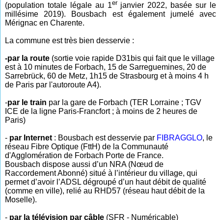
er
(population totale légale au 1
janvier 2022, basée sur le
millésime 2019). Bousbach est également jumelé avec
Mérignac en Charente.
La commune est très bien desservie :
-par la route
(sortie voie rapide D31bis qui fait que le village
est à 10 minutes de Forbach, 15 de Sarreguemines, 20 de
Sarrebrück, 60 de Metz, 1h15 de Strasbourg et à moins 4 h
de Paris par l'autoroute A4).
-
par le train
par la gare de Forbach (TER Lorraine ; TGV
ICE de la ligne Paris-Francfort ; à moins de 2 heures de
Paris)
-
par Internet
: Bousbach est desservie par
FIBRAGGLO
, le
réseau Fibre Optique (FttH) de la Communauté
d'Agglomération de Forbach Porte de France.
Bousbach dispose aussi d’un NRA (Nœud de
Raccordement Abonné) situé à l’intérieur du village, qui
permet d’avoir l’ADSL dégroupé d’un haut débit de qualité
(comme en ville), relié au RHD57 (réseau haut débit de la
Moselle).
-
par la télévision par câble
(SFR - Numéricable)