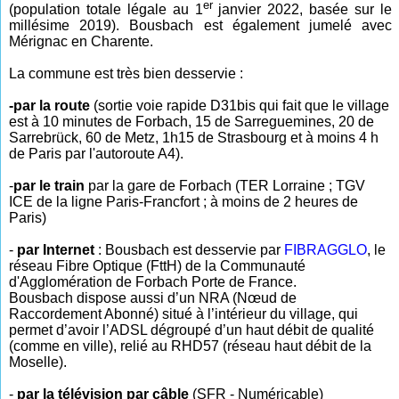
er
(population totale légale au 1
janvier 2022, basée sur le
millésime 2019). Bousbach est également jumelé avec
Mérignac en Charente.
La commune est très bien desservie :
-par la route
(sortie voie rapide D31bis qui fait que le village
est à 10 minutes de Forbach, 15 de Sarreguemines, 20 de
Sarrebrück, 60 de Metz, 1h15 de Strasbourg et à moins 4 h
de Paris par l'autoroute A4).
-
par le train
par la gare de Forbach (TER Lorraine ; TGV
ICE de la ligne Paris-Francfort ; à moins de 2 heures de
Paris)
-
par Internet
: Bousbach est desservie par
FIBRAGGLO
, le
réseau Fibre Optique (FttH) de la Communauté
d'Agglomération de Forbach Porte de France.
Bousbach dispose aussi d’un NRA (Nœud de
Raccordement Abonné) situé à l’intérieur du village, qui
permet d’avoir l’ADSL dégroupé d’un haut débit de qualité
(comme en ville), relié au RHD57 (réseau haut débit de la
Moselle).
-
par la télévision par câble
(SFR - Numéricable)