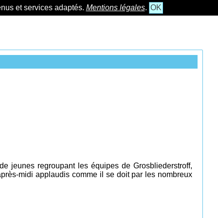
tenus et services adaptés.
Mentions légales
.
OK
de jeunes regroupant les équipes de Grosbliederstroff,
après-midi applaudis comme il se doit par les nombreux