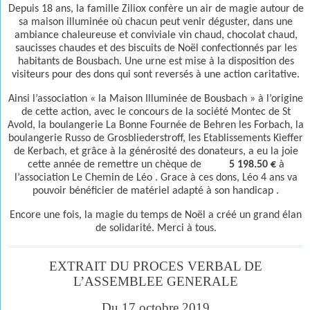
Depuis 18 ans, la famille Ziliox confère un air de magie autour de
sa maison illuminée où chacun peut venir déguster, dans une
ambiance chaleureuse et conviviale vin chaud, chocolat chaud,
saucisses chaudes et des biscuits de Noël confectionnés par les
habitants de Bousbach. Une urne est mise à la disposition des
visiteurs pour des dons qui sont reversés à une action caritative.
Ainsi l’association « la Maison Illuminée de Bousbach » à l’origine
de cette action, avec le concours de la société Montec de St
Avold, la boulangerie La Bonne Fournée de Behren les Forbach, la
boulangerie Russo de Grosbliederstroff, les Etablissements Kieffer
de Kerbach, et grâce à la générosité des donateurs, a eu la joie
cette année de remettre un chèque de
5 198.50 €
à
l’association Le Chemin de Léo . Grace à ces dons, Léo 4 ans va
pouvoir bénéficier de matériel adapté à son handicap .
Encore une fois, la magie du temps de Noël a créé un grand élan
de solidarité. Merci à tous.
EXTRAIT DU PROCES VERBAL DE
L’ASSEMBLEE GENERALE
Du 17 octobre 2019