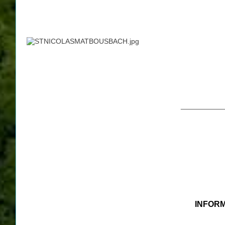
___________
INFOR