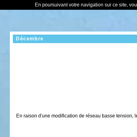
En poursuivant votre navigation sur ce site, vo
Décembre
En raison d'une modification de réseau basse tension, l
__________________________________________
_