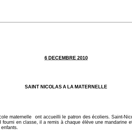
________________________________________________________
6 DECEMBRE 2010
SAINT NICOLAS A LA MATERNELLE
école maternelle ont accueilli le patron des écoliers. Saint-
il fourni en classe, il a remis à chaque élève une mandarine e
 enfants.