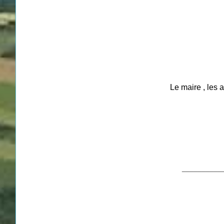
Le maire , les 
__________