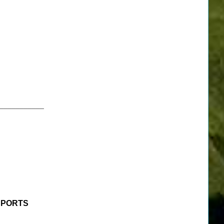
___________
SPORTS