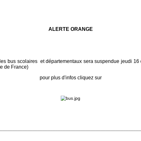
ALERTE ORANGE
 des bus scolaires et départementaux sera suspendue jeudi 16 
te de France)
pour plus d'infos cliquez sur
________________________________________________________