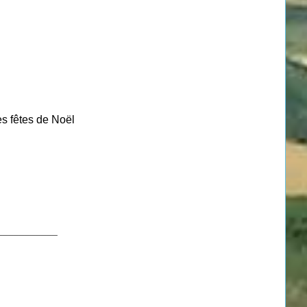
es fêtes de Noël
___________