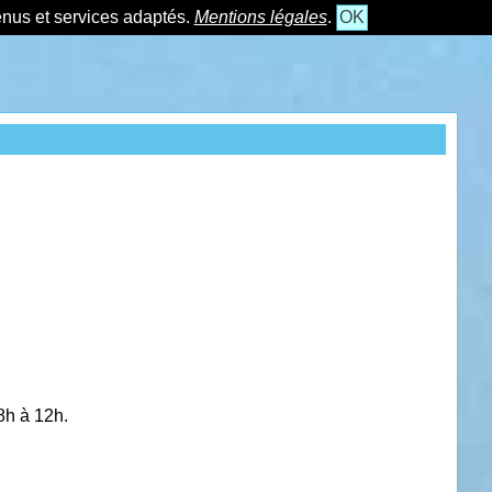
tenus et services adaptés.
Mentions légales
.
OK
8h à 12h.