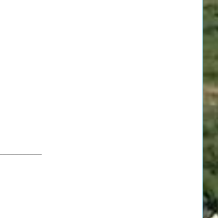
___________