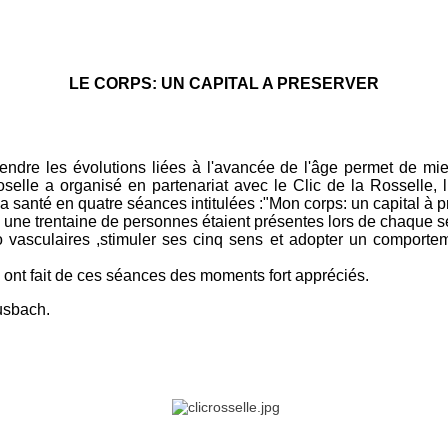
LE CORPS: UN CAPITAL A PRESERVER
ndre les évolutions liées à l'avancée de l'âge permet de mie
le a organisé en partenariat avec le Clic de la Rosselle, l '
la santé en quatre séances intitulées :
"Mon corps: un capital à p
 une trentaine de personnes étaient présentes lors de chaque 
io vasculaires ,stimuler ses cinq sens et adopter un comporte
e ont fait de ces séances des moments fort appréciés.
usbach.