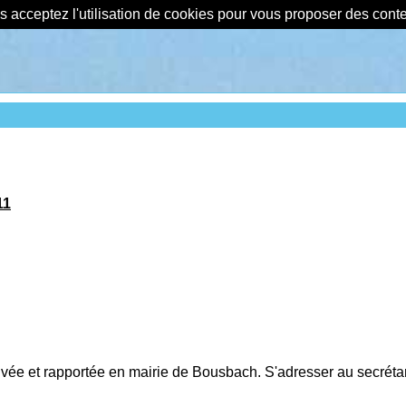
us acceptez l'utilisation de cookies pour vous proposer des con
11
uvée et rapportée en mairie de Bousbach. S'adresser au secrétari