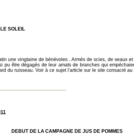
 SOLEIL
in une vingtaine de bénévoles . Armés de scies, de seaux et de
ainsi pu être dégagés de leur amats de branches qui empéchaien
d du ruisseau. Voir à ce sujet l'article sur le site consacré a
____________________________
11
DEBUT DE LA CAMPAGNE DE JUS DE POMMES