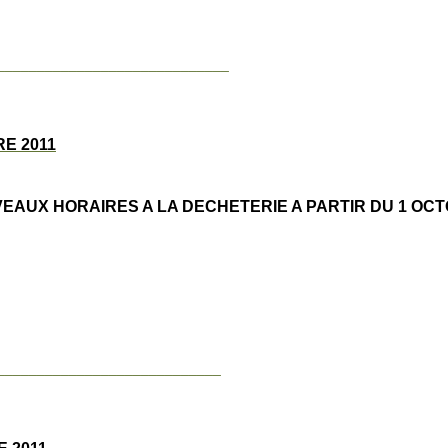
_____________________________
E 2011
EAUX HORAIRES A LA DECHETERIE A PARTIR DU 1 OC
____________________________