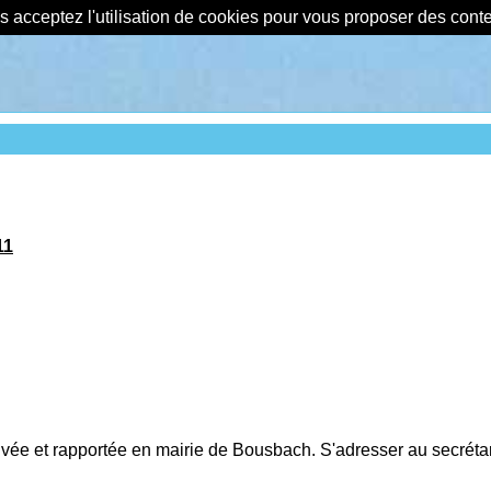
us acceptez l'utilisation de cookies pour vous proposer des con
11
uvée et rapportée en mairie de Bousbach. S'adresser au secrétari