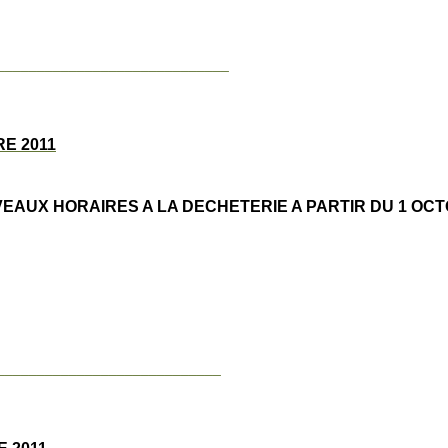
_____________________________
E 2011
EAUX HORAIRES A LA DECHETERIE A PARTIR DU 1 OC
____________________________