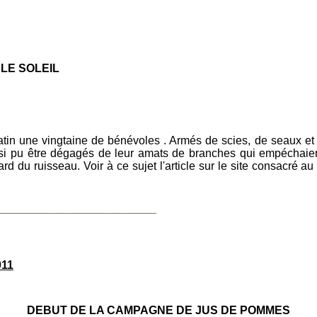
 SOLEIL
in une vingtaine de bénévoles . Armés de scies, de seaux et de
ainsi pu être dégagés de leur amats de branches qui empéchaien
d du ruisseau. Voir à ce sujet l'article sur le site consacré a
____________________________
11
DEBUT DE LA CAMPAGNE DE JUS DE POMMES