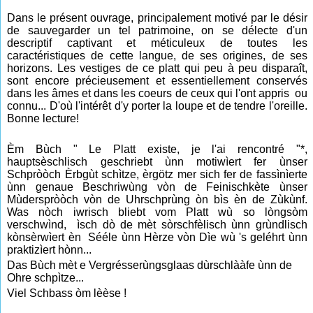
Dans le présent ouvrage, principalement motivé par le désir
de sauvegarder un tel patrimoine, on se délecte d'un
descriptif captivant et méticuleux de toutes les
caractéristiques de cette langue, de ses origines, de ses
horizons. Les vestiges de ce platt qui peu à peu disparaît,
sont encore précieusement et essentiellement conservés
dans les âmes et dans les coeurs de ceux qui l'ont appris ou
connu... D'où l'intérêt d'y porter la loupe et de tendre l'oreille.
Bonne lecture!
Èm Bùch " Le Platt existe, je l'ai rencontré "*,
hauptsèschlisch geschriebt ùnn motiwìert fer ùnser
Schpròòch Èrbgùt schìtze, èrgötz mer sich fer de fassìnìerte
ùnn genaue Beschriwùng vòn de Feinischkète ùnser
Mùderspròòch vòn de Uhrschprùng òn bìs èn de Zùkùnf.
Was nòch iwrisch bliebt vom Platt wù so lòngsòm
verschwìnd, ìsch dò de mèt sòrschfèlisch ùnn grùndlisch
kònsèrwìert èn Sééle ùnn Hèrze vòn Dìe wù 's geléhrt ùnn
praktizìert hònn...
Das Bùch mèt e Vergrésserùngsglaas dùrschlààfe ùnn de
Ohre schpìtze...
Viel Schbass òm lèèse !