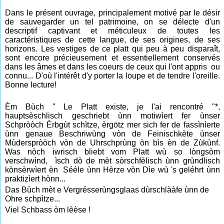
Dans le présent ouvrage, principalement motivé par le désir
de sauvegarder un tel patrimoine, on se délecte d'un
descriptif captivant et méticuleux de toutes les
caractéristiques de cette langue, de ses origines, de ses
horizons. Les vestiges de ce platt qui peu à peu disparaît,
sont encore précieusement et essentiellement conservés
dans les âmes et dans les coeurs de ceux qui l'ont appris ou
connu... D'où l'intérêt d'y porter la loupe et de tendre l'oreille.
Bonne lecture!
Èm Bùch " Le Platt existe, je l'ai rencontré "*,
hauptsèschlisch geschriebt ùnn motiwìert fer ùnser
Schpròòch Èrbgùt schìtze, èrgötz mer sich fer de fassìnìerte
ùnn genaue Beschriwùng vòn de Feinischkète ùnser
Mùderspròòch vòn de Uhrschprùng òn bìs èn de Zùkùnf.
Was nòch iwrisch bliebt vom Platt wù so lòngsòm
verschwìnd, ìsch dò de mèt sòrschfèlisch ùnn grùndlisch
kònsèrwìert èn Sééle ùnn Hèrze vòn Dìe wù 's geléhrt ùnn
praktizìert hònn...
Das Bùch mèt e Vergrésserùngsglaas dùrschlààfe ùnn de
Ohre schpìtze...
Viel Schbass òm lèèse !