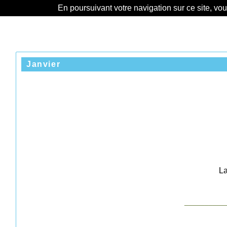
En poursuivant votre navigation sur ce site, vo
Janvier
La
__________