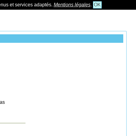
tenus et services adaptés.
Mentions légales
.
OK
las
___________