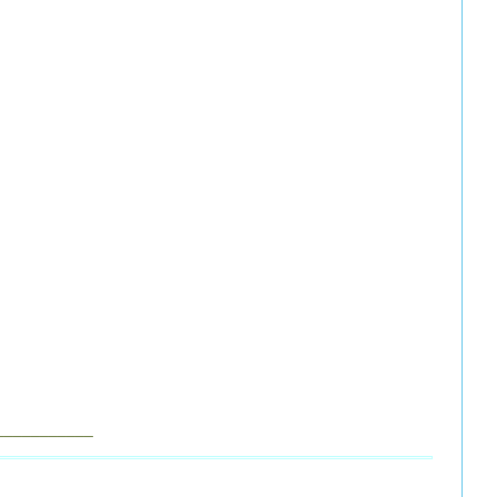
___________