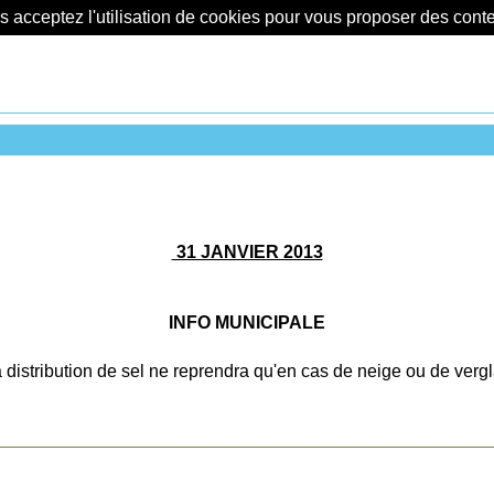
us acceptez l'utilisation de cookies pour vous proposer des con
31 JANVIER 2013
INFO MUNICIPALE
 distribution de sel ne reprendra qu'en cas de neige ou de verg
________________________________________________________