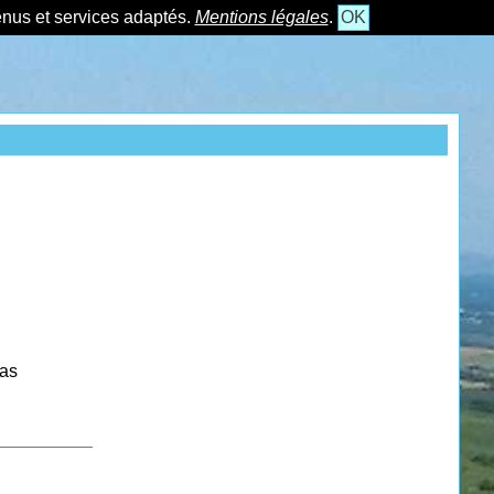
tenus et services adaptés.
Mentions légales
.
OK
las
___________