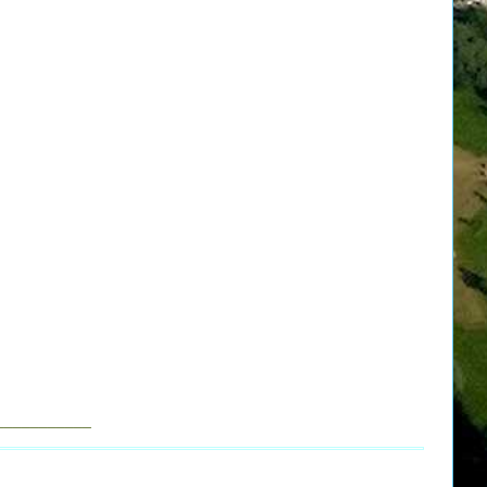
___________