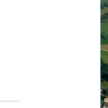
u
___________