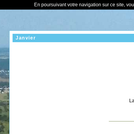
En poursuivant votre navigation sur ce site, vo
Janvier
La
__________