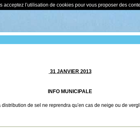
us acceptez l'utilisation de cookies pour vous proposer des con
31 JANVIER 2013
INFO MUNICIPALE
 distribution de sel ne reprendra qu'en cas de neige ou de verg
________________________________________________________