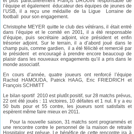
et plus particulièrement Françis DROUIN responsable de
l’équipe et également éducateur des équipes de jeunes de
l’USB, il a reçu une médaille de la Ligue Lorraine de
football pour son engagement.
Christophe MEYER quitte le club des vétérans, il était entré
dans l’équipe et le comité en 2001, il a été responsable
d’équipe, puis secrétaire adjoint, vice président et enfin
trésorier adjoint. Sur le terrain, il a d’abord joué dans le
champ puis, comme gardien, il a été félicité et remercié par
le président et encouragé à prendre encore beaucoup de
plaisir dans les nouveaux engagements qu’il a pris dans le
monde associatif.
En cours d’année, quatre joueurs ont renforcé l’équipe
Rachid HAMOUDA, Patrick HAAG, Eric FRIEDRICH et
François SCHMITT
Le bilan sportif 2010 est plutôt positif, sur 28 matchs prévus,
22 ont été joués : 11 victoires, 10 défaites et 1 nul. Il y a eu
50 buts pour et 55 contre, les joueurs sont satisfaits et
espèrent même faire mieux en 2011.
Pour la nouvelle saison, 31 matchs sont programmés et
une rencontre contre le personnel de la maison de retraite
Hospitalor est prévue. Le bénéfice de cette rencontre ira à