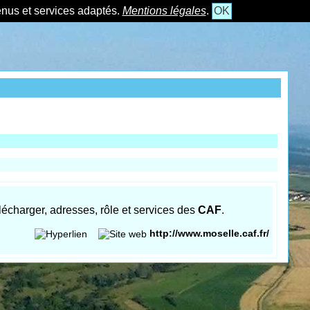
tenus et services adaptés.
Mentions légales
.
OK
élécharger, adresses, rôle et services des
CAF
.
http://www.moselle.caf.fr/