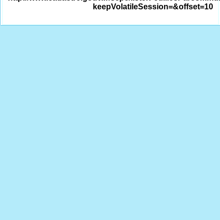
keepVolatileSession=&offset=10