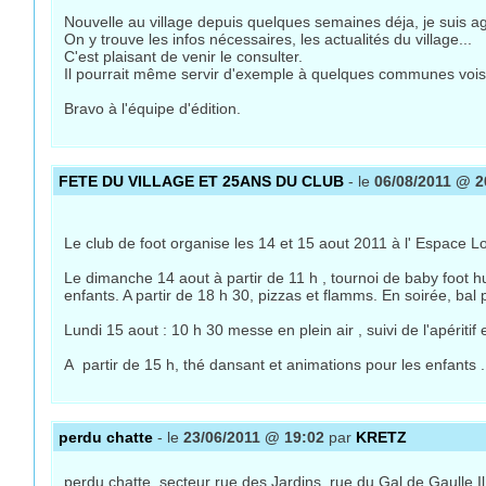
Nouvelle au village depuis quelques semaines déja, je suis ag
On y trouve les infos nécessaires, les actualités du village...
C'est plaisant de venir le consulter.
Il pourrait même servir d'exemple à quelques communes vois
Bravo à l'équipe d'édition.
FETE DU VILLAGE ET 25ANS DU CLUB
- le
06/08/2011 @ 2
Le club de foot organise les 14 et 15 aout 2011 à l' Espace Lois
Le dimanche 14 aout à partir de 11 h , tournoi de baby foot h
enfants. A partir de 18 h 30, pizzas et flamms. En soirée, ba
Lundi 15 aout : 10 h 30 messe en plein air , suivi de l'apériti
A partir de 15 h, thé dansant et animations pour les enfants .
perdu chatte
- le
23/06/2011 @ 19:02
par
KRETZ
perdu chatte, secteur rue des Jardins, rue du Gal de Gaulle.Il