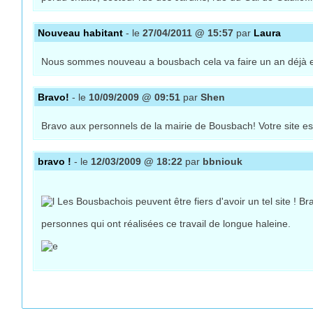
Nouveau habitant
- le
27/04/2011 @ 15:57
par
Laura
Nous sommes nouveau a bousbach cela va faire un an déjà et j
Bravo!
- le
10/09/2009 @ 09:51
par
Shen
Bravo aux personnels de la mairie de Bousbach! Votre site est 
bravo !
- le
12/03/2009 @ 18:22
par
bbniouk
Les Bousbachois peuvent être fiers d'avoir un tel site ! Br
personnes qui ont réalisées ce travail de longue haleine.