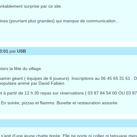
réablement surprise par ce site.
ines (pourtant plus grandes) qui manque de communication...
0:01
par
USB
irs la fête du village.
uamin géant ( équipes de 6 joueurs). Inscriptions au 06 45 65 31 61 . 
l populaire animé par David Fabien.
f et à partir de 12 h 30 repas sur réservations ( 03 87 84 54 00 OU 03 87
 En soirée, pizzas et flamms. Buvette et restauration assurée.
 s'agit d'une jeune chatte tigrée. Elle ne porte ni collier ni tatouage 