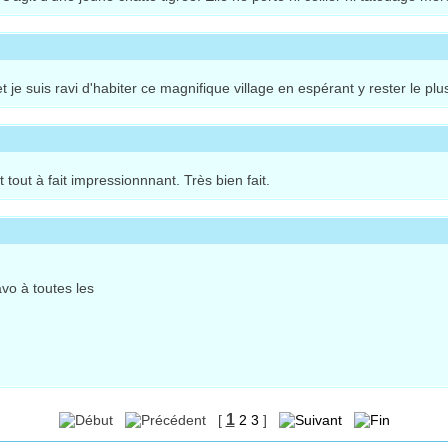
e suis ravi d'habiter ce magnifique village en espérant y rester le pl
tout à fait impressionnnant. Très bien fait.
avo à toutes les
1
[
2
3
]