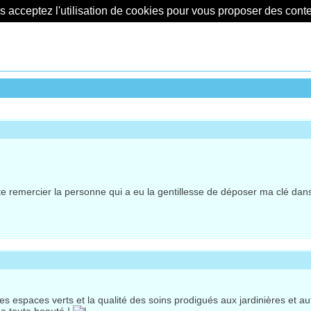
us acceptez l'utilisation de cookies pour vous proposer des con
ite remercier la personne qui a eu la gentillesse de déposer ma clé dans 
paces verts et la qualité des soins prodigués aux jardinières et autres