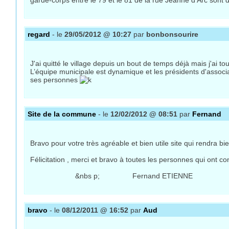
garde-corps entre le 79 et le 81 de la rue Jeanne d'Arc sont 
regard
- le
29/05/2012 @ 10:27
par
bonbonsourire
J'ai quitté le village depuis un bout de temps déjà mais j'ai to
L’équipe municipale est dynamique et les présidents d'associ
ses personnes
Site de la commune
- le
12/02/2012 @ 08:51
par
Fernand
Bravo pour votre très agréable et bien utile site qui rendra 
Félicitation , merci et bravo à toutes les personnes qui ont con
&nbs p; Fernand ETIENNE
bravo
- le
08/12/2011 @ 16:52
par
Aud