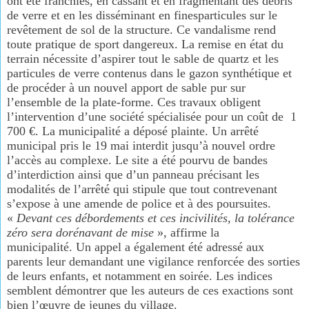
ont
été franchies, en cassant et en
fragmentant des débris
de verre
et en les disséminant en fines
particules sur le
revêtement de
sol de la structure. Ce vandalisme
rend
toute pratique de
sport dangereux. La remise en
état du
terrain nécessite d’aspirer tout le sable de quartz et les
particules de verre contenus
dans le gazon synthétique et
de procéder à un nouvel apport de sable pur sur
l’ensemble de la plate-forme. Ces travaux obligent
l’intervention d’une société spécialisée pour un coût de 1
700 €. La municipalité a déposé plainte. Un arrêté
municipal pris le 19 mai interdit jusqu’à
nouvel ordre
l’accès au complexe. Le site a été pourvu de bandes
d’interdiction ainsi que d’un panneau précisant les
modalités de l’arrêté qui stipule que tout contrevenant
s’expose
à une amende de police et à des poursuites.
«
Devant ces débordements
et ces incivilités, la
tolérance
zéro sera dorénavant de mise
», affirme la
municipalité.
Un appel a également été
adressé aux
parents leur demandant une vigilance renforcée des sorties
de leurs enfants, et
notamment en soirée. Les indices
semblent démontrer que les auteurs de ces exactions
sont
bien l’œuvre de jeunes du village.