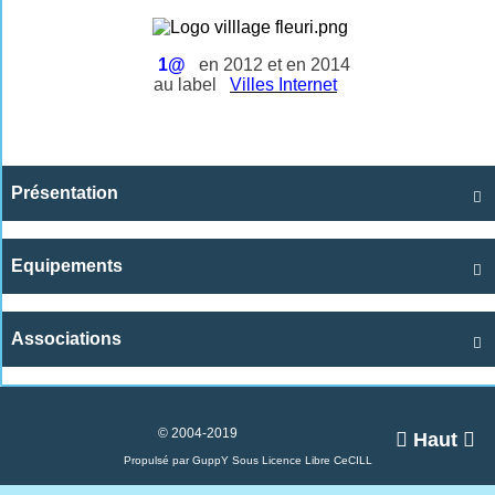
1@
en 2012 et en 2014
au label
Villes Internet
Présentation

Equipements

Associations

© 2004-2019

Haut

Propulsé par GuppY
Sous Licence Libre CeCILL