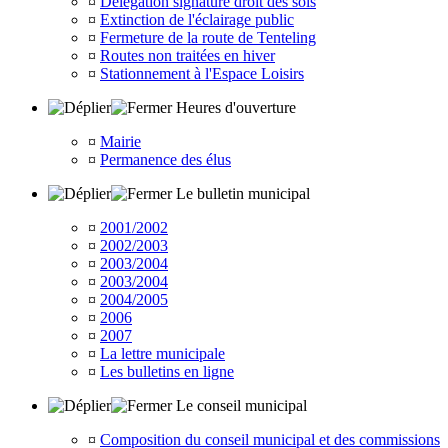
¤
Délégation signature droit des sols
¤
Extinction de l'éclairage public
¤
Fermeture de la route de Tenteling
¤
Routes non traitées en hiver
¤
Stationnement à l'Espace Loisirs
Heures d'ouverture
¤
Mairie
¤
Permanence des élus
Le bulletin municipal
¤
2001/2002
¤
2002/2003
¤
2003/2004
¤
2003/2004
¤
2004/2005
¤
2006
¤
2007
¤
La lettre municipale
¤
Les bulletins en ligne
Le conseil municipal
¤
Composition du conseil municipal et des commissions