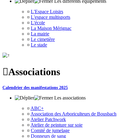
Les différents équipements
¤
L'Espace Loisirs
¤
L'espace multisports
¤
L'école
¤
La Maison Mérignac
¤
La mairie
¤
Le cimetière
¤
Le stade

Associations
Calendrier des manifestations 2025
Les associations
¤
ABC+
¤
Association des Arboriculteurs de Bousbach
¤
Atelier Patchwork
¤
Atelier de peinture sur soie
¤
Comité de jumelage
¤
Donneurs de sang