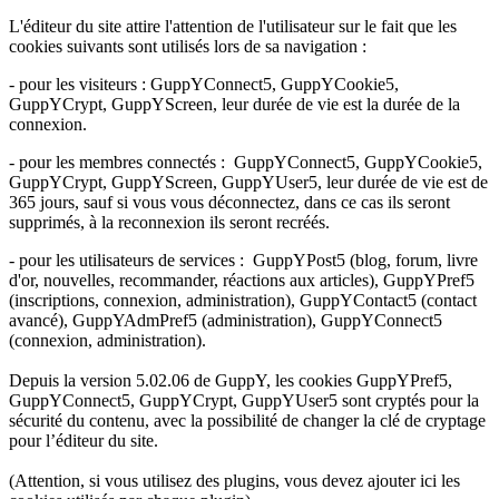
L'éditeur du site attire l'attention de l'utilisateur sur le fait que les
cookies suivants sont utilisés lors de sa navigation :
- pour les visiteurs : GuppYConnect5, GuppYCookie5,
GuppYCrypt, GuppYScreen, leur durée de vie est la durée de la
connexion.
- pour les membres connectés : GuppYConnect5, GuppYCookie5,
GuppYCrypt, GuppYScreen, GuppYUser5, leur durée de vie est de
365 jours, sauf si vous vous déconnectez, dans ce cas ils seront
supprimés, à la reconnexion ils seront recréés.
- pour les utilisateurs de services : GuppYPost5 (blog, forum, livre
d'or, nouvelles, recommander, réactions aux articles), GuppYPref5
(inscriptions, connexion, administration), GuppYContact5 (contact
avancé), GuppYAdmPref5 (administration), GuppYConnect5
(connexion, administration).
Depuis la version 5.02.06 de GuppY, les cookies GuppYPref5,
GuppYConnect5, GuppYCrypt, GuppYUser5 sont cryptés pour la
sécurité du contenu, avec la possibilité de changer la clé de cryptage
pour l’éditeur du site.
(Attention, si vous utilisez des plugins, vous devez ajouter ici les