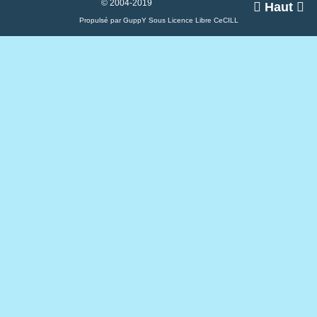
© 2004-2019

Haut

Propulsé par GuppY
Sous Licence Libre CeCILL