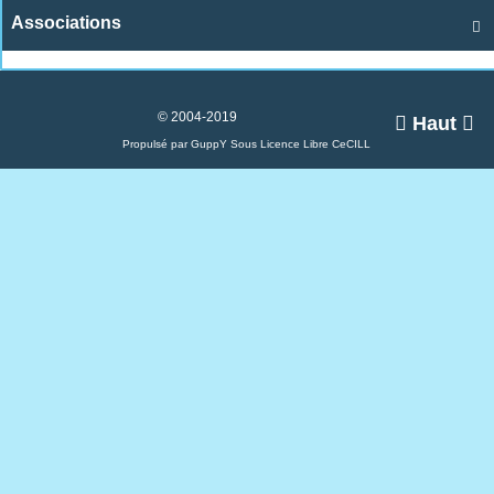
Associations

© 2004-2019

Haut

Propulsé par GuppY
Sous Licence Libre CeCILL