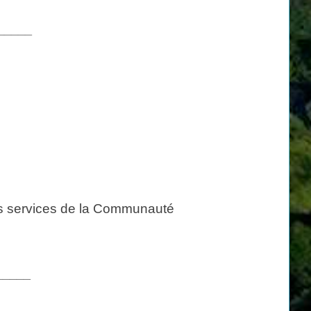
_____
les services de la Communauté
_____