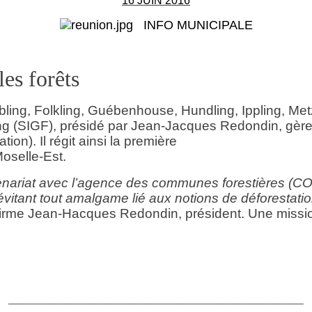
16 JUIN 2016
INFO MUNICIPALE
es forêts
, Folkling, Guébenhouse, Hundling, Ippling, Metzin
ng (SIGF), présidé par Jean-Jacques Redondin, gère 
on). Il régit ainsi la première
oselle-Est.
tenariat avec l’agence des communes forestières (CO
évitant tout amalgame lié aux notions de déforestatio
firme Jean-Hacques Redondin,
président. Une missi
_____________________________________________________