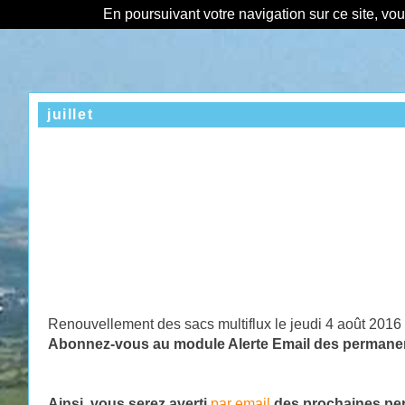
En poursuivant votre navigation sur ce site, vo
juillet
Renouvellement des sacs multiflux le jeudi 4 août 2016
Abonnez-vous au module Alerte Email des permanenc
Ainsi, vous serez averti
par email
des prochaines per