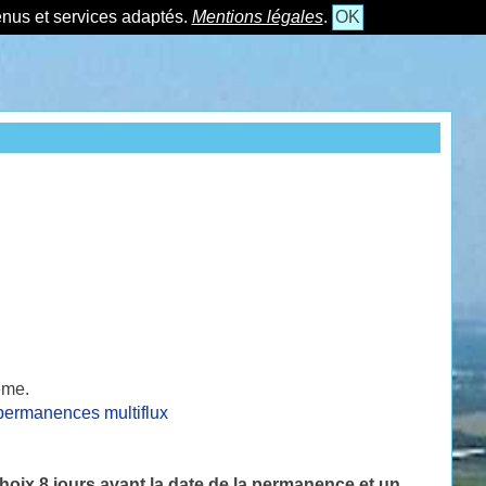
tenus et services adaptés.
Mentions légales
.
OK
eme.
permanences multiflux
ix 8 jours avant la date de la permanence et un