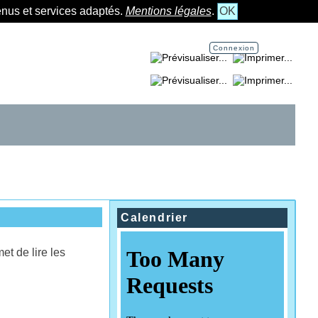
tenus et services adaptés.
Mentions légales
.
OK
Connexion
Imprimer la page...
Imprimer la section...
Calendrier
et de lire les