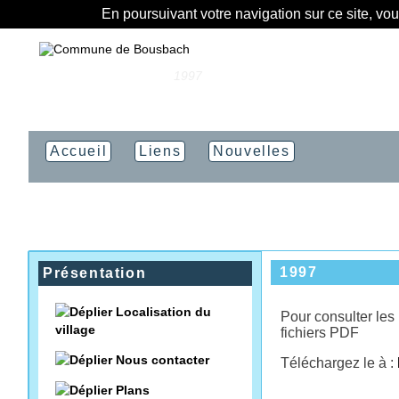
En poursuivant votre navigation sur ce site, vo
Vous êtes ici :
Accueil
»
1997
Accueil
Liens
Nouvelles
1997
Présentation
Localisation du
Pour consulter les 
village
fichiers PDF
Nous contacter
Téléchargez le à :
Plans