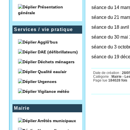
Présentation
séance du 14 mar
générale
séance du 21 mar
séance du 18 avri
Services / vie pratique
séance du 30 mai
Agglô'bus
séance du 3 octob
DAE (défibrillateurs)
séance du 19 déc
Déchets ménagers
Qualité eau/air
Date de création :
28/0
Catégorie :
Mairie - Le
Page lue
184028 fois
Urgences
Vigilance météo
Mairie
Arrêtés municipaux