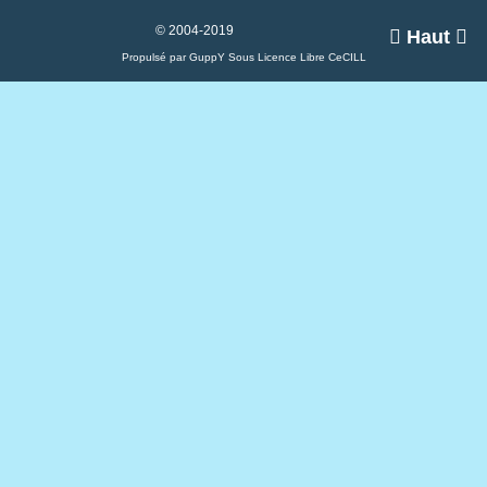
© 2004-2019

Haut

Propulsé par GuppY
Sous Licence Libre CeCILL