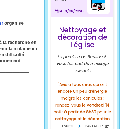
er
organise
à la recherche en
enir la maladie en
n difficulté.
ironnement.
_____________
____________