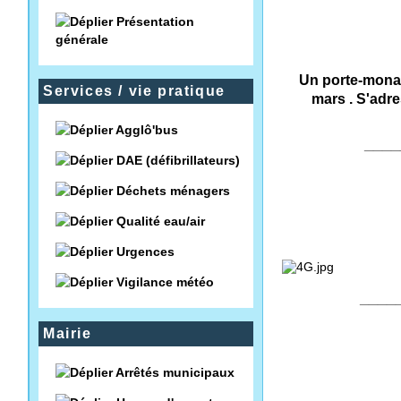
Présentation
générale
Un porte-monai
Services / vie pratique
mars . S'adre
Agglô'bus
____
DAE (défibrillateurs)
Déchets ménagers
Qualité eau/air
Urgences
Vigilance météo
____
Mairie
Arrêtés municipaux