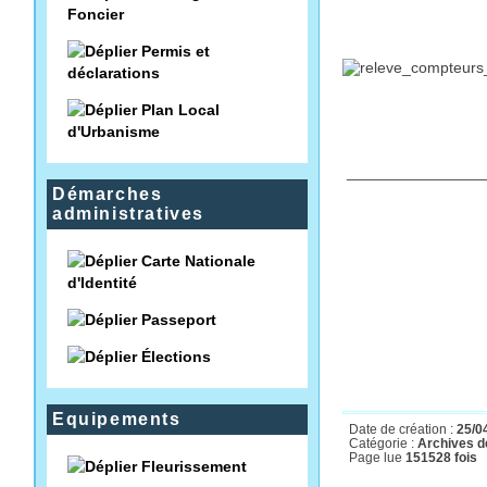
Foncier
Permis et
déclarations
Plan Local
d'Urbanisme
________________
Démarches
administratives
Carte Nationale
d'Identité
Passeport
Élections
Equipements
Date de création :
25/0
Catégorie :
Archives de
Page lue
151528 fois
Fleurissement