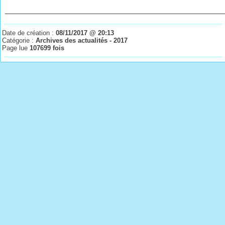
________________________________________________
Date de création :
08/11/2017 @ 20:13
Catégorie :
Archives des actualités - 2017
Page lue
107699 fois