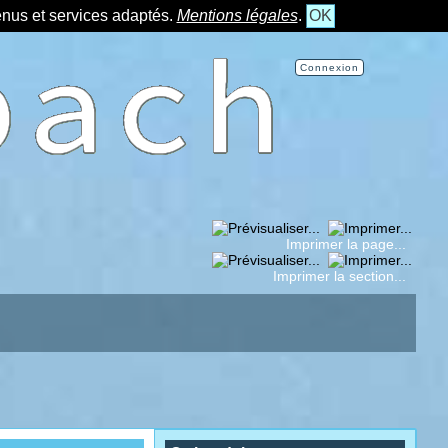
tenus et services adaptés.
Mentions légales
.
OK
Connexion
Imprimer la page...
Imprimer la section...