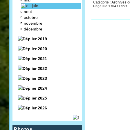
¤
mai
Catégorie :
Archives de
juin
Page lue
130477 fois
¤
aout
¤
octobre
¤
novembre
¤
décembre
2019
2020
2021
2022
2023
2024
2025
2026
Photos