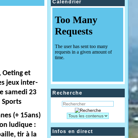
Calendrier
 Oeting et
s jeux inter-
le samedi 23
Recherche
s Sports
nes (+ 15ans)
on ludique :
Infos en direct
lle, tir à la