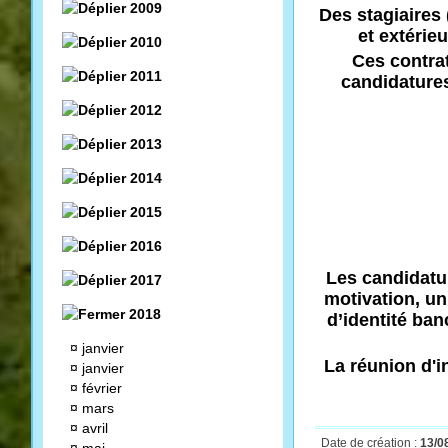
2009
Des stagiaires 
et extérie
2010
Ces contra
2011
candidatures
2012
2013
2014
2015
2016
Les candidatur
2017
motivation, un 
2018
d’identité ban
¤
janvier
La réunion d'i
¤
janvier
¤
février
¤
mars
¤
avril
Date de création :
13/0