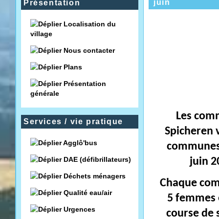
juin
Présentation
Localisation du
village
Nous contacter
Plans
Présentation
générale
Les comm
Services / vie pratique
Spicheren v
Agglô'bus
communes, 
DAE (défibrillateurs)
juin 2
Déchets ménagers
Chaque comm
Qualité eau/air
5 femmes e
Urgences
course de s