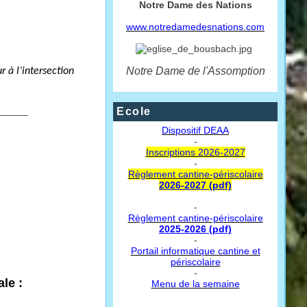
Notre Dame des Nations
www.notredamedesnations.com
Notre Dame de l'Assomption
à l’intersection
_____
Ecole
Dispositif DEAA
-
Inscriptions 2026-2027
-
Règlement cantine-périscolaire
2026-2027 (pdf)
-
Règlement cantine-périscolaire
2025-2026 (pdf)
-
Portail informatique cantine et
périscolaire
-
le :
Menu de la semaine