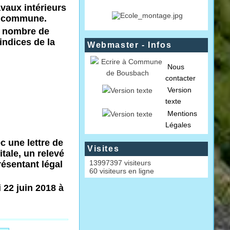
avaux intérieurs
la commune.
u nombre de
indices de la
Webmaster - Infos
Nous
contacter
Version
texte
Mentions
Légales
c une lettre de
Visites
itale, un relevé
13997397 visiteurs
résentant légal
60 visiteurs en ligne
 22 juin 2018 à