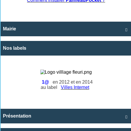
Comment installer
PanneauPocket
?
Mairie

Nos labels
1@
en 2012 et en 2014
au label
Villes Internet
Présentation
