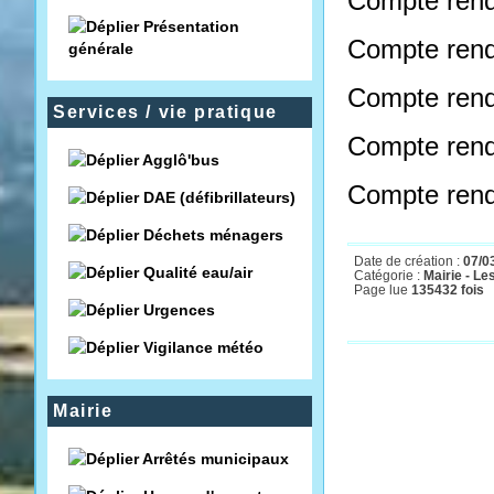
Compte rend
Présentation
Compte rendu
générale
Compte rend
Services / vie pratique
Compte rend
Agglô'bus
Compte ren
DAE (défibrillateurs)
Déchets ménagers
Date de création :
07/0
Qualité eau/air
Catégorie :
Mairie - L
Page lue
135432 fois
Urgences
Vigilance météo
Mairie
Arrêtés municipaux