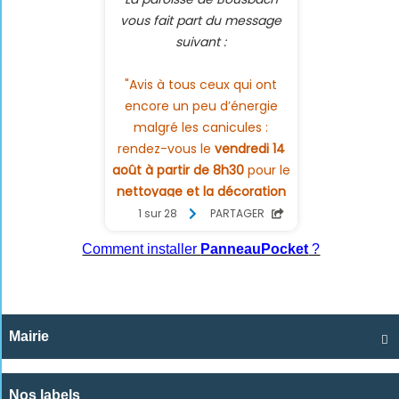
Comment installer
PanneauPocket
?
Mairie

Nos labels