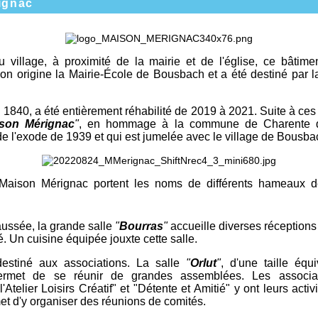
ignac
 village, à proximité de la mairie et de l'église, ce bâtime
n origine la Mairie-École de Bousbach et a été destiné par la
e 1840, a été entièrement réhabilité de 2019 à 2021. Suite à ces
son Mérignac
"
, en hommage à la commune de Charente qu
e l'exode de 1939 et qui est jumelée avec le village de Bousba
 Maison Mérignac portent les noms de différents hameaux
ussée, la grande salle
"
Bourras
"
accueille diverses réception
é. Un cuisine équipée jouxte cette salle.
destiné aux associations. La salle
"
Orlut
"
, d'une taille équ
ermet de se réunir de grandes assemblées. Les associati
'Atelier Loisirs Créatif" et "Détente et Amitié" y ont leurs activi
t d'y organiser des réunions de comités.