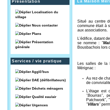
La Maison Mér
Présentation
Localisation du
village
Situé au centre du
Nous contacter
commune était à so
aux associations.
Plans
L'édifice, datant d
Présentation
se nomme :
"
Mai
générale
Bousbachois lors d
Services / vie pratique
Les salles de la
Mérignac :
Agglô'bus
Au rez-de cha
DAE (défibrillateurs)
de convivialit
Déchets ménagers
L'étage est 
"Bourras"
, p
Qualité eau/air
Patchwork", "l
"
Villars
"
perme
Urgences