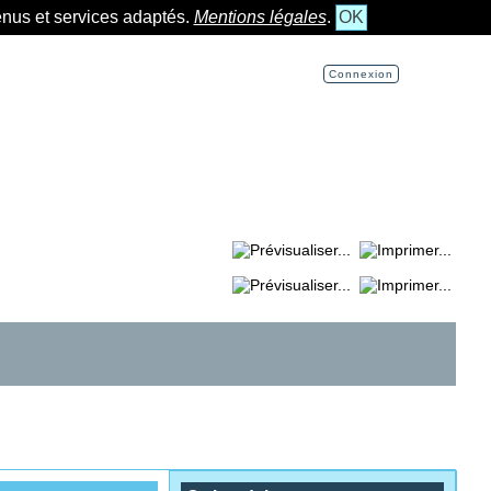
tenus et services adaptés.
Mentions légales
.
OK
Connexion
Imprimer la page...
Imprimer la section...