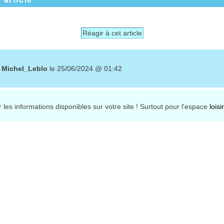
Réagir à cet article
r
Michel_Leblo
le 25/06/2024 @ 01:42
les informations disponibles sur votre site ! Surtout pour l'espace
loisir