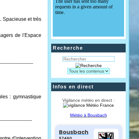
. Spacieuse et très
sagers de l'Espace
Recherche
______________
Infos en direct
iples : gymnastique
Vigilance météo en direct :
Météo à Bousbach
_____________
ntre d'intervention