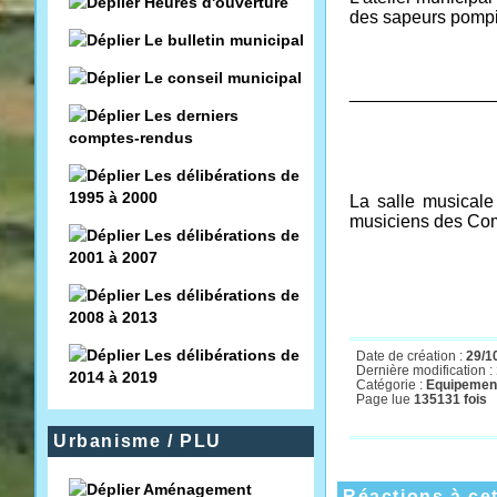
Heures d'ouverture
des sapeurs pomp
Le bulletin municipal
Le conseil municipal
______________
Les derniers
comptes-rendus
Les délibérations de
1995 à 2000
La salle musicale
musiciens des Com
Les délibérations de
2001 à 2007
Les délibérations de
2008 à 2013
Les délibérations de
Date de création :
29/1
Dernière modification :
2014 à 2019
Catégorie :
Equipement
Page lue
135131 fois
Urbanisme / PLU
Aménagement
Réactions à cet