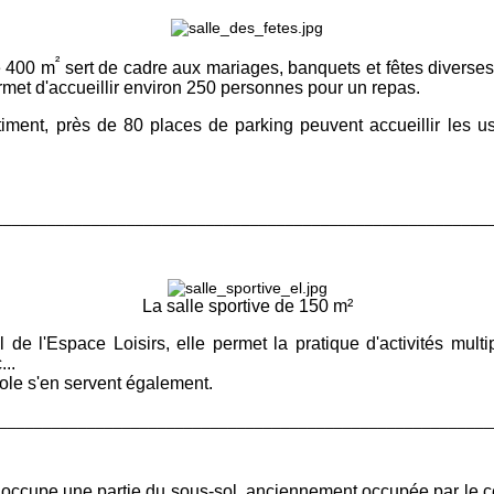
²
e 400 m
sert de cadre aux mariages, banquets et fêtes diverses
rmet d'accueillir environ 250 personnes pour un repas.
timent, près de 80 places de parking peuvent accueillir les u
________________________________________________________
La salle sportive de 150 m²
 de l'Espace Loisirs, elle permet la pratique d'activités mult
...
cole s'en servent également.
________________________________________________________
l occupe une partie du sous-sol, anciennement occupée par le ce