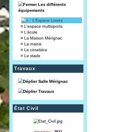
Les différents
équipements
L'Espace Loisirs
¤
L'espace multisports
¤
L'école
¤
La Maison Mérignac
¤
La mairie
¤
Le cimetière
¤
Le stade
Travaux
Salle Mérignac
Travaux
État Civil
nouveau :
2021