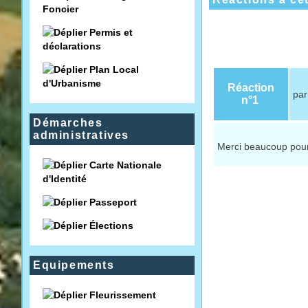
Foncier
Permis et
déclarations
Plan Local
d'Urbanisme
Réaction
pa
n°1
Démarches
administratives
Merci beaucoup pour 
Carte Nationale
d'Identité
Passeport
Élections
Equipements
Fleurissement