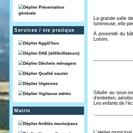
Présentation
générale
La grande salle d
lumineuse, elle pe
Services / vie pratique
À proximité du bâ
Loisirs.
Agglô'bus
DAE (défibrillateurs)
________________
Déchets ménagers
Qualité eau/air
Urgences
Située au sous-sol
Vigilance météo
d'entretien, aérobic
Les enfants de l'é
Mairie
________________
Arrêtés municipaux
L'atelier municipa