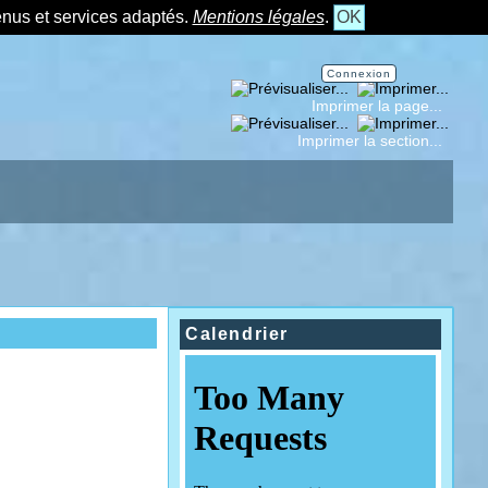
tenus et services adaptés.
Mentions légales
.
OK
Connexion
Imprimer la page...
Imprimer la section...
Calendrier