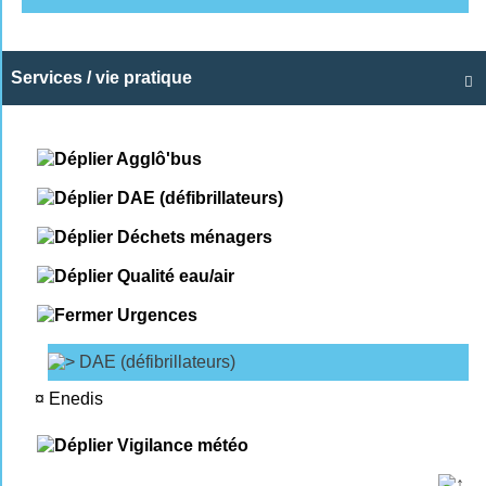
Services / vie pratique

Agglô'bus
DAE (défibrillateurs)
Déchets ménagers
Qualité eau/air
Urgences
DAE (défibrillateurs)
¤
Enedis
Vigilance météo